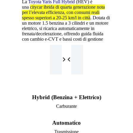
La
Toyota Yaris Full Hybrid
(HEV) è
una
citycar ibrida di quarta generazione nota
per l’elevata efficienza, con consumi reali
spesso superiori a 20-25 km/l in città
. Dotata di
un motore 1.5 benzina a 3 cilindri e un motore
elettrico, si ricarica automaticamente in
frenata/decelerazione, offrendo guida fluida
con cambio e-CVT e bassi costi di gestione
CROSS OVER FULL-HYBRID
BERLINA COMPATTA (Dies
Hybrid (Benzina + Elettrico)
Carburante
Automatico
Trasmissione