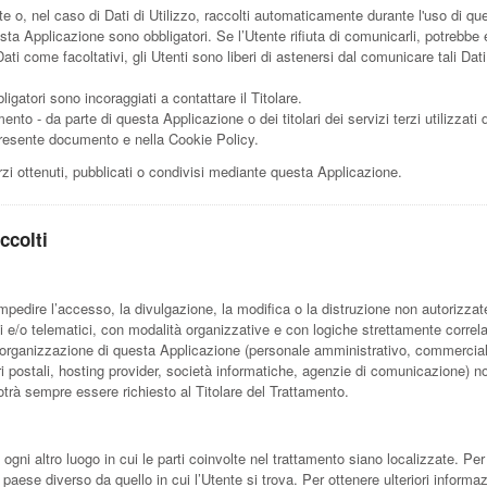
te o, nel caso di Dati di Utilizzo, raccolti automaticamente durante l'uso di q
esta Applicazione sono obbligatori. Se l’Utente rifiuta di comunicarli, potrebbe
Dati come facoltativi, gli Utenti sono liberi di astenersi dal comunicare tali 
gatori sono incoraggiati a contattare il Titolare.
mento - da parte di questa Applicazione o dei titolari dei servizi terzi utilizzati 
nel presente documento e nella Cookie Policy.
rzi ottenuti, pubblicati o condivisi mediante questa Applicazione.
ccolti
impedire l’accesso, la divulgazione, la modifica o la distruzione non autorizzat
 e/o telematici, con modalità organizzative e con logiche strettamente correlate a
ll’organizzazione di questa Applicazione (personale amministrativo, commercial
rrieri postali, hosting provider, società informatiche, agenzie di comunicazione
otrà sempre essere richiesto al Titolare del Trattamento.
 ogni altro luogo in cui le parti coinvolte nel trattamento siano localizzate. Per u
n paese diverso da quello in cui l’Utente si trova. Per ottenere ulteriori informa