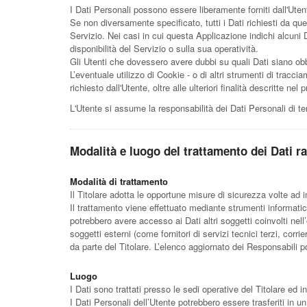
I Dati Personali possono essere liberamente forniti dall'Uten
Se non diversamente specificato, tutti i Dati richiesti da qu
Servizio. Nei casi in cui questa Applicazione indichi alcuni 
disponibilità del Servizio o sulla sua operatività.
Gli Utenti che dovessero avere dubbi su quali Dati siano obbli
L’eventuale utilizzo di Cookie - o di altri strumenti di traccia
richiesto dall'Utente, oltre alle ulteriori finalità descritte 
L'Utente si assume la responsabilità dei Dati Personali di te
Modalità e luogo del trattamento dei Dati ra
Modalità di trattamento
Il Titolare adotta le opportune misure di sicurezza volte ad 
Il trattamento viene effettuato mediante strumenti informatici
potrebbero avere accesso ai Dati altri soggetti coinvolti ne
soggetti esterni (come fornitori di servizi tecnici terzi, co
da parte del Titolare. L’elenco aggiornato dei Responsabili p
Luogo
I Dati sono trattati presso le sedi operative del Titolare ed in
I Dati Personali dell’Utente potrebbero essere trasferiti in u