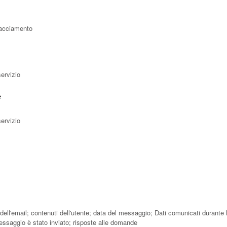
Tracciamento
servizio
e
servizio
l'email; contenuti dell'utente; data del messaggio; Dati comunicati durante l'u
essaggio è stato inviato; risposte alle domande