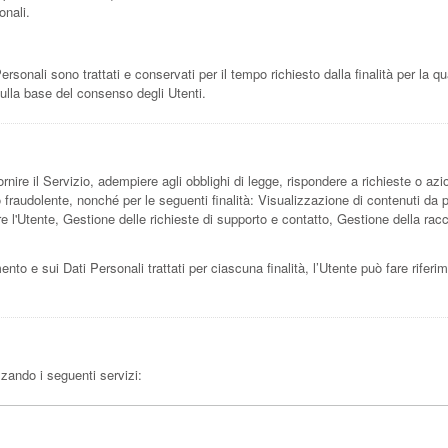
onali.
onali sono trattati e conservati per il tempo richiesto dalla finalità per la q
sulla base del consenso degli Utenti.
rnire il Servizio, adempiere agli obblighi di legge, rispondere a richieste o azioni
e o fraudolente, nonché per le seguenti finalità: Visualizzazione di contenuti da
are l'Utente, Gestione delle richieste di supporto e contatto, Gestione della ra
mento e sui Dati Personali trattati per ciascuna finalità, l’Utente può fare rifer
izzando i seguenti servizi: