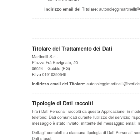
Indirizzo email del Titolare:
autonoleggimartinelli@
Titolare del Trattamento dei Dati
Martinelli S.r.l.
Piazza Frà Bevignate, 20
06024 – Gubbio (PG)
P.Iva 01910250545
Indirizzo email del Titolare:
autonoleggimartinelli@bertid
Tipologie di Dati raccolti
Fra i Dati Personali raccolti da questa Applicazione, in mod
telefono; Dati comunicati durante l'utilizzo del servizio; ris
messaggio è stato inviato; mittente del messaggio; email; nu
Dettagli completi su ciascuna tipologia di Dati Personali racc
Dati stessi.