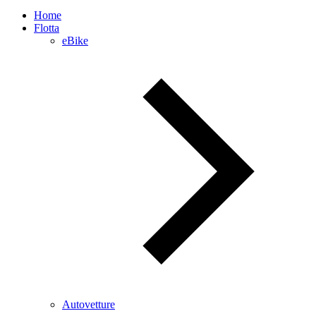
Home
Flotta
eBike
Autovetture