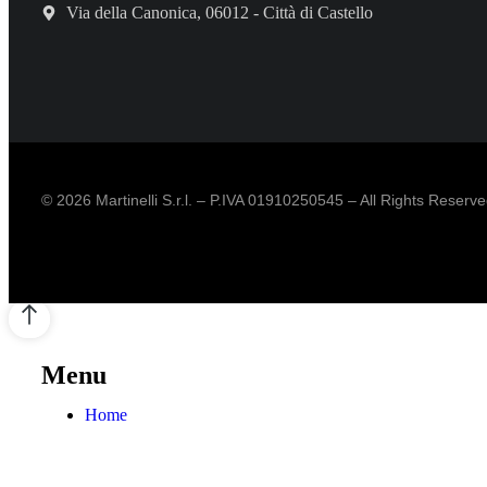
Via della Canonica, 06012 - Città di Castello
© 2026 Martinelli S.r.l. – P.IVA 01910250545 – All Rights Reserv
Menu
Home